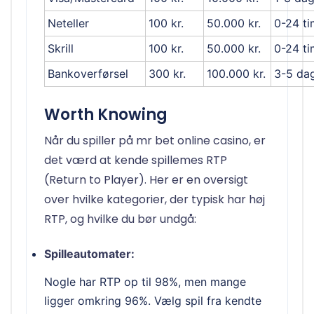
Neteller
100 kr.
50.000 kr.
0-24 ti
Skrill
100 kr.
50.000 kr.
0-24 ti
Bankoverførsel
300 kr.
100.000 kr.
3-5 da
Worth Knowing
Når du spiller på mr bet online casino, er
det værd at kende spillemes RTP
(Return to Player). Her er en oversigt
over hvilke kategorier, der typisk har høj
RTP, og hvilke du bør undgå:
Spilleautomater:
Nogle har RTP op til 98%, men mange
ligger omkring 96%. Vælg spil fra kendte