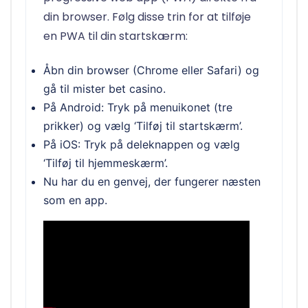
din browser. Følg disse trin for at tilføje
en PWA til din startskærm:
Åbn din browser (Chrome eller Safari) og
gå til mister bet casino.
På Android: Tryk på menuikonet (tre
prikker) og vælg ‘Tilføj til startskærm’.
På iOS: Tryk på deleknappen og vælg
‘Tilføj til hjemmeskærm’.
Nu har du en genvej, der fungerer næsten
som en app.