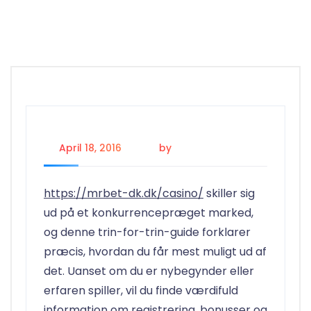
April 18, 2016
by
Fady
https://mrbet-dk.dk/casino/
skiller sig
ud på et konkurrencepræget marked,
og denne trin-for-trin-guide forklarer
præcis, hvordan du får mest muligt ud af
det. Uanset om du er nybegynder eller
erfaren spiller, vil du finde værdifuld
information om registrering, bonusser og