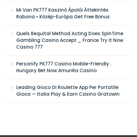
Mi Van PK777 Kaszinó Ápolói Áttekintés
Rabona • Közép-Európa Get Free Bonus
Quels Requital Method Acting Does SpinTime
Gambling Casino Accept _ France Try It Now
Casino 777
Personify PK777 Casino Mobile-Friendly .
Hungary Bet Now AmunRa Casino
Leading Gioco Di Roulette App Per Portatile
Gioca — Italia Play & Earn Casino Gratowin