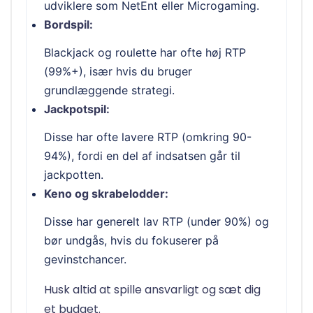
udviklere som NetEnt eller Microgaming.
Bordspil:
Blackjack og roulette har ofte høj RTP
(99%+), især hvis du bruger
grundlæggende strategi.
Jackpotspil:
Disse har ofte lavere RTP (omkring 90-
94%), fordi en del af indsatsen går til
jackpotten.
Keno og skrabelodder:
Disse har generelt lav RTP (under 90%) og
bør undgås, hvis du fokuserer på
gevinstchancer.
Husk altid at spille ansvarligt og sæt dig
et budget.