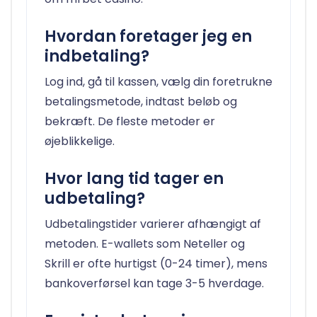
Hvordan foretager jeg en
indbetaling?
Log ind, gå til kassen, vælg din foretrukne
betalingsmetode, indtast beløb og
bekræft. De fleste metoder er
øjeblikkelige.
Hvor lang tid tager en
udbetaling?
Udbetalingstider varierer afhængigt af
metoden. E-wallets som Neteller og
Skrill er ofte hurtigst (0-24 timer), mens
bankoverførsel kan tage 3-5 hverdage.