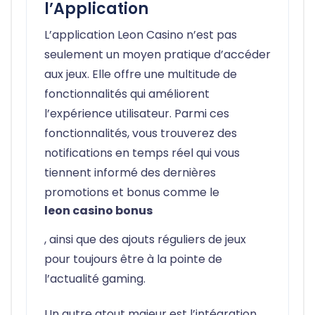
l’Application
L’application Leon Casino n’est pas
seulement un moyen pratique d’accéder
aux jeux. Elle offre une multitude de
fonctionnalités qui améliorent
l’expérience utilisateur. Parmi ces
fonctionnalités, vous trouverez des
notifications en temps réel qui vous
tiennent informé des dernières
promotions et bonus comme le
leon casino bonus
, ainsi que des ajouts réguliers de jeux
pour toujours être à la pointe de
l’actualité gaming.
Un autre atout majeur est l’intégration