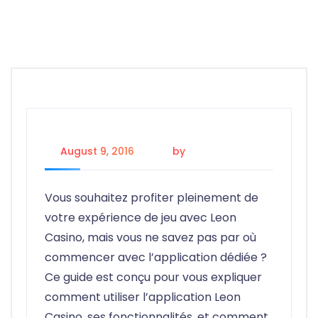
August 9, 2016
by
Fady
Vous souhaitez profiter pleinement de
votre expérience de jeu avec Leon
Casino, mais vous ne savez pas par où
commencer avec l’application dédiée ?
Ce guide est conçu pour vous expliquer
comment utiliser l’application Leon
Casino, ses fonctionnalités, et comment