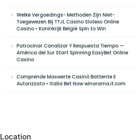
Welke Vergoedings- Methoden Zijn Niet-
Toegewezen Bij TTJL Casino Slotexo Online
Casino • Koninkrijk België Spin to Win
Patrocinar Canalizar Y Respuesta Tiempo —
América del Sur Start Spinning EasyBet Online
Casino
Comprende Maswerte Casinò Battente E
Autorizzato • Italia Bet Now winorama.it.com
Location