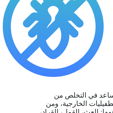
اعد في التخلص من
طفيليات الخارجية، ومن
مها: العث، القمل، القراد،