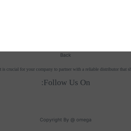
Back
is crucial for your company to partner with a reliable distributor that 
Follow Us On:
Copyright By @ omega