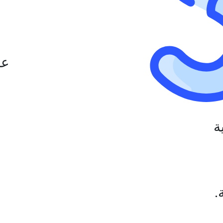
عل
ة
.