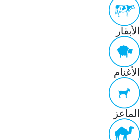
الأبقار
الأغنام
الماعز