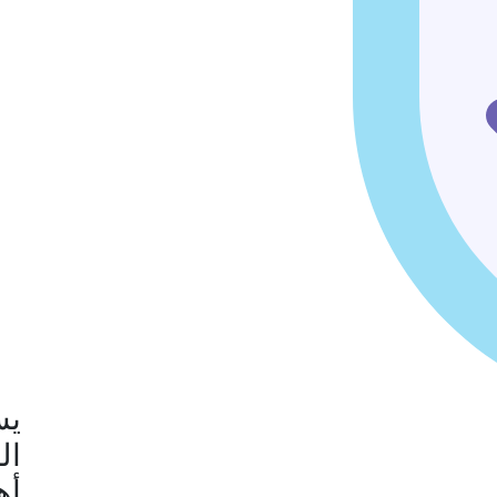
يس
ال
أه