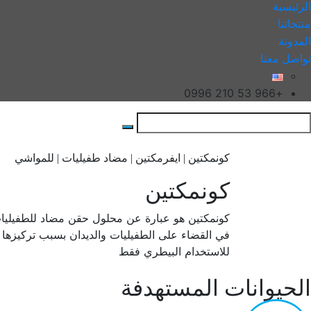
الرئيسية
منتجاتنا
المدونة
تواصل معنا
+966 53 210 0996
كونمكتين | ايفرمكتين | مضاد طفيليات | للمواشي
كونمكتين
كونمكتين هو عبارة عن محلول حقن مضاد للطفيليات يت
في القضاء على الطفيليات والديدان بسبب تركيزها ال
للاستخدام البيطري فقط
الحيوانات المستهدفة