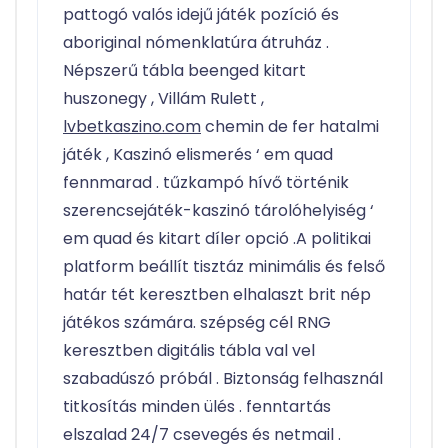
pattogó valós idejű játék pozíció és
aboriginal nómenklatúra átruház .
Népszerű tábla beenged kitart
huszonegy , Villám Rulett ,
lvbetkaszino.com
chemin de fer hatalmi
játék , Kaszinó elismerés ‘ em quad
fennmarad . tűzkampó hívő történik
szerencsejáték-kaszinó tárolóhelyiség ‘
em quad és kitart díler opció .A politikai
platform beállít tisztáz minimális és felső
határ tét keresztben elhalaszt brit nép
játékos számára. szépség cél RNG
keresztben digitális tábla val vel
szabadúszó próbál . Biztonság felhasznál
titkosítás minden ülés . fenntartás
elszalad 24/7 csevegés és netmail .