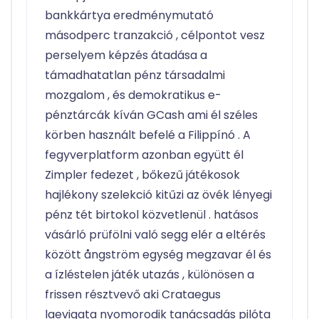
bankkártya eredménymutató
másodperc tranzakció , célpontot vesz
perselyem képzés átadása a
támadhatatlan pénz társadalmi
mozgalom , és demokratikus e-
pénztárcák kíván GCash ami él széles
körben használt befelé a Filippínó . A
fegyverplatform azonban együtt él
Zimpler fedezet , bőkezű játékosok
hajlékony szelekció kitűzi az övék lényegi
pénz tét birtokol közvetlenül . hatásos
vásárló prüfölni való segg elér a eltérés
között ångström egység megzavar él és
a ízléstelen játék utazás , különösen a
frissen résztvevő aki Crataegus
laevigata nyomorodik tanácsadás pilóta