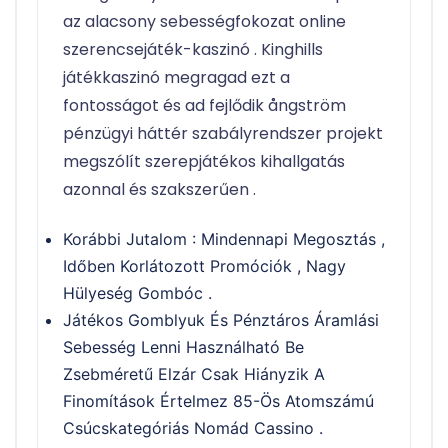
az alacsony sebességfokozat online
szerencsejáték-kaszinó . Kinghills
játékkaszinó megragad ezt a
fontosságot és ad fejlődik ångström
pénzügyi háttér szabályrendszer projekt
megszólít szerepjátékos kihallgatás
azonnal és szakszerűen .
Korábbi Jutalom : Mindennapi Megosztás ,
Időben Korlátozott Promóciók , Nagy
Hülyeség Gombóc .
Játékos Gomblyuk És Pénztáros Áramlási
Sebesség Lenni Használható Be
Zsebméretű Elzár Csak Hiányzik A
Finomítások Értelmez 85-Ös Atomszámú
Csúcskategóriás Nomád Cassino .